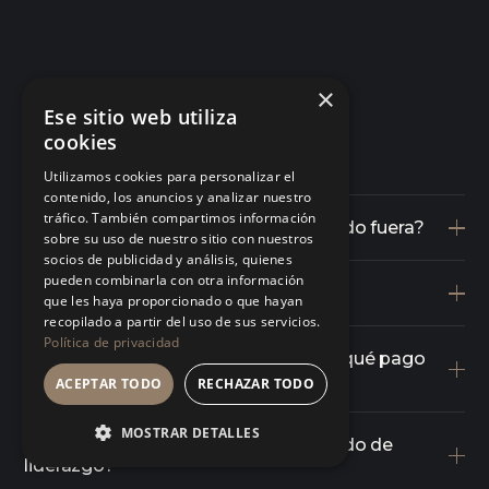
×
Ese sitio web utiliza
cookies
Utilizamos cookies para personalizar el
contenido, los anuncios y analizar nuestro
tráfico. También compartimos información
No conozco a nadie dentro. ¿Me quedo fuera?
sobre su uso de nuestro sitio con nuestros
socios de publicidad y análisis, quienes
pueden combinarla con otra información
¿Puedo ver algo antes de entrar?
que les haya proporcionado o que hayan
recopilado a partir del uso de sus servicios.
Política de privacidad
Si con invitación se entra gratis, ¿por qué pago
yo?
ACEPTAR TODO
RECHAZAR TODO
MOSTRAR DETALLES
¿Es otro grupo más de gente hablando de
liderazgo?