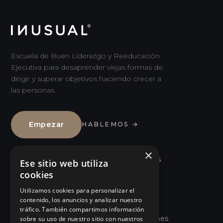
Escuela de Buen Liderazgo y Reeducación
Ejecutiva para desaprender viejas formas de
dirigir y superar objetivos haciendo crecer a
las personas.
Empezar
HABLEMOS
→
×
ENFOQUE
SOLUCIONES
Ese sitio web utiliza
cookies
Qué es Buen Liderazgo
Líderes
Utilizamos cookies para personalizar el
Reeducación Ejecutiva
Equipos
contenido, los anuncios y analizar nuestro
tráfico. También compartimos información
Los 5 hábitos
Organizaciones
sobre su uso de nuestro sitio con nuestros