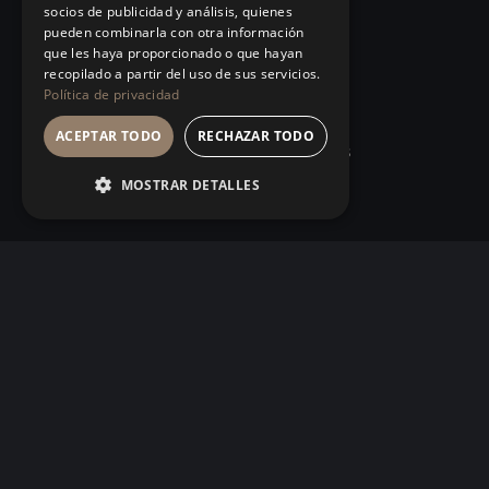
socios de publicidad y análisis, quienes
Onlife*
El Club
pueden combinarla con otra información
que les haya proporcionado o que hayan
¿Qué te frena como
La Mesa
recopilado a partir del uso de sus servicios.
Política de privacidad
líder?
Sesiones
¿Y a tu organización?
ACEPTAR TODO
RECHAZAR TODO
Conferencias
Sesión ejecutiva
MOSTRAR DETALLES
PROGRAMAS
IDEAS
MBA INUSUAL
Artículos
Humanos con Recursos
Glosario
Recursos Inhumanos
Observatorio
Comunicación e
Podcast
Influencia
Manifiesto
101 Errores de liderazgo