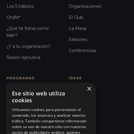
Los 5 hábitos
Organizaciones
Onlife*
El Club
¿Qué te frena como
La Mesa
líder?
Sesiones
¿Y a tu organización?
Conferencias
Sesión ejecutiva
PROGRAMAS
IDEAS
×
MBA INUSUAL
Artículos
Ese sitio web utiliza
cookies
Humanos con Recursos
Glosario
Utilizamos cookies para personalizar el
Comunicación e
Observatorio
contenido, los anuncios y analizar nuestro
Influencia
tráfico. También compartimos información
Podcast
sobre su uso de nuestro sitio con nuestros
101 Errores de liderazgo
socios de publicidad y análisis, quienes