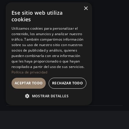
×
MBA INUSUAL
Artículos
Ese sitio web utiliza
cookies
Humanos con Recursos
Glosario
Utilizamos cookies para personalizar el
Comunicación e
Observatorio
contenido, los anuncios y analizar nuestro
Influencia
tráfico. También compartimos información
Podcast
sobre su uso de nuestro sitio con nuestros
101 Errores de liderazgo
socios de publicidad y análisis, quienes
Manifiesto
pueden combinarla con otra información
Organizaciones Sanitarias
que les haya proporcionado o que hayan
Eventos
recopilado a partir del uso de sus servicios.
Management Humanista
Política de privacidad
Tienda
Ver todos…
ACEPTAR TODO
RECHAZAR TODO
MOSTRAR DETALLES
© 2026 INUSUAL School S.L.
Privacidad
Términos de uso
Barcelona
⇄
Boston