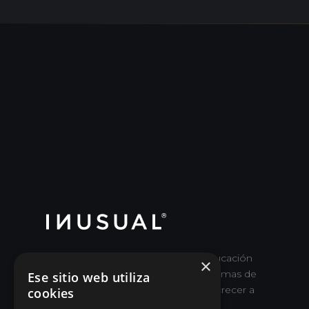
Escuela de Buen Liderazgo y Reeducación
×
Ejecutiva para desaprender viejas formas de
Ese sitio web utiliza
dirigir y superar objetivos haciendo crecer a
cookies
las personas.