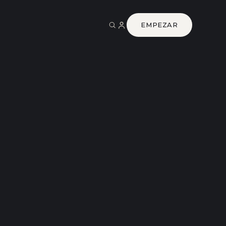
EMPEZAR