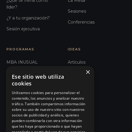
¿Qué te frena como
La Mesa
líder?
Sesiones
¿Y a tu organización?
Conferencias
Sesión ejecutiva
PROGRAMAS
IDEAS
MBA INUSUAL
Artículos
×
Humanos con Recursos
Glosario
Ese sitio web utiliza
cookies
Recursos Inhumanos
Observatorio
Utilizamos cookies para personalizar el
Comunicación e
Podcast
contenido, los anuncios y analizar nuestro
Influencia
tráfico. También compartimos información
Manifiesto
sobre su uso de nuestro sitio con nuestros
101 Errores de liderazgo
socios de publicidad y análisis, quienes
Eventos
pueden combinarla con otra información
Organizaciones Sanitarias
que les haya proporcionado o que hayan
Tienda
recopilado a partir del uso de sus servicios.