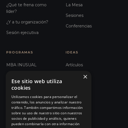
¿Qué te frena como
La Mesa
líder?
Sesiones
¿Y a tu organización?
Conferencias
Sesión ejecutiva
PROGRAMAS
IDEAS
MBA INUSUAL
Artículos
×
Humanos con Recursos
Glosario
Ese sitio web utiliza
Recursos Inhumanos
Observatorio
cookies
Comunicación e
Podcast
Utilizamos cookies para personalizar el
contenido, los anuncios y analizar nuestro
Influencia
Manifiesto
tráfico. También compartimos información
sobre su uso de nuestro sitio con nuestros
101 Errores de liderazgo
Eventos
socios de publicidad y análisis, quienes
pueden combinarla con otra información
Organizaciones Sanitarias