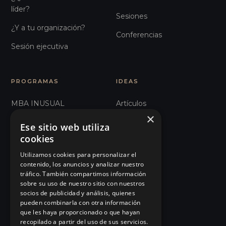
líder?
Sesiones
¿Y a tu organización?
Conferencias
Sesión ejecutiva
PROGRAMAS
IDEAS
MBA INUSUAL
Artículos
×
Humanos con Recursos
Glosario
Ese sitio web utiliza
cookies
Recursos Inhumanos
Observatorio
Utilizamos cookies para personalizar el
Comunicación e
Podcast
contenido, los anuncios y analizar nuestro
Influencia
tráfico. También compartimos información
Manifiesto
sobre su uso de nuestro sitio con nuestros
101 Errores de liderazgo
socios de publicidad y análisis, quienes
Eventos
pueden combinarla con otra información
Organizaciones Sanitarias
que les haya proporcionado o que hayan
Tienda
recopilado a partir del uso de sus servicios.