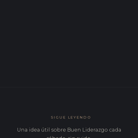
destruye equipos
ENE 2026
Qué tienen en común las culturas organizacionales
que funcionan de verdad
DIC 2025
Liderazgo adaptativo: qué es y cuándo hace falta
SIGUE LEYENDO
Una idea útil sobre Buen Liderazgo cada