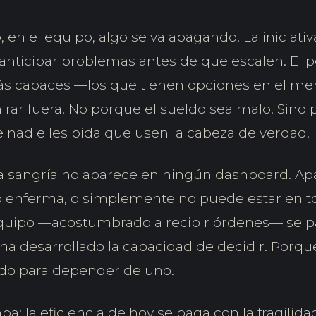
, en el equipo, algo se va apagando. La iniciativ
anticipar problemas antes de que escalen. El
ás capaces —los que tienen opciones en el m
rar fuera. No porque el sueldo sea malo. Sino 
 nadie les pida que usen la cabeza de verdad.
sa sangría no aparece en ningún dashboard. A
, o enferma, o simplemente no puede estar en t
quipo —acostumbrado a recibir órdenes— se pa
ha desarrollado la capacidad de decidir. Porqu
do para depender de uno.
mpa: la eficiencia de hoy se paga con la fragili