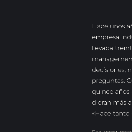
Hace unos añ
empresa indu
llevaba trei
management l
decisiones, 
preguntas. C
quince años 
dieran más au
«Hace tanto 