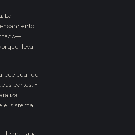
a. La
 pensamiento
ercado—
porque llevan
parece cuando
odas partes. Y
raliza.
e el sistema
dad de mañana.