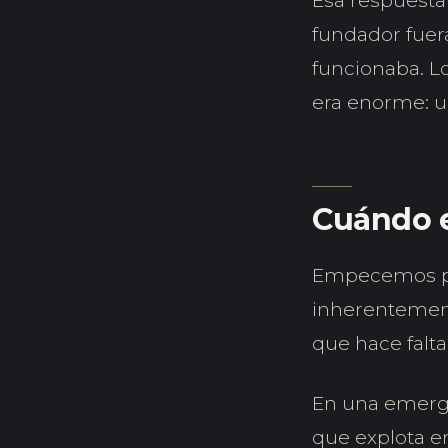
Esa respuest
fundador fuera
funcionaba. Lo
era enorme: u
Cuándo e
Empecemos por
inherentement
que hace falta
En una emerge
que explota en