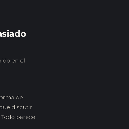
asiado
nido en el
 forma de
que discutir
. Todo parece