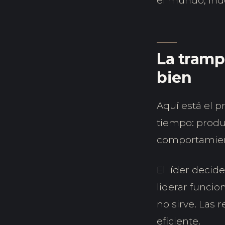
el mundo, ind
La tramp
bien
Aquí está el p
tiempo: produ
comportamien
El líder decid
liderar funcio
no sirve. Las 
eficiente.