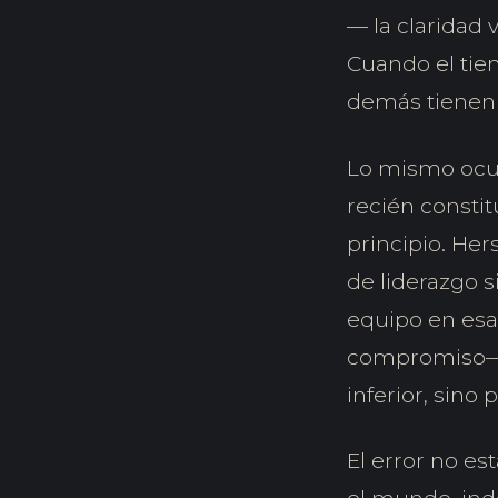
— la claridad 
Cuando el tiem
demás tienen q
Lo mismo ocur
recién constit
principio. He
de liderazgo 
equipo en esa
compromiso— c
inferior, sino
El error no es