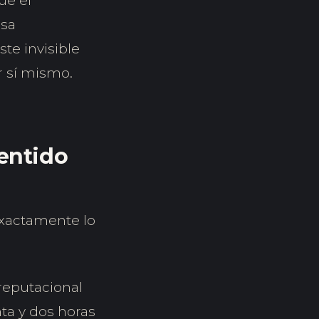
ue el
esa
te invisible
 sí mismo.
entido
exactamente lo
reputacional
ta y dos horas