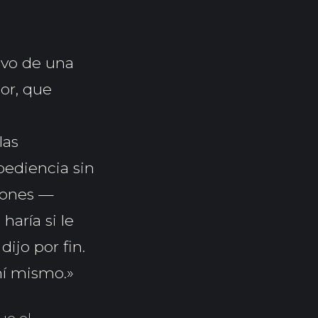
ivo de una
or, que
las
bediencia sin
iones —
aría si le
ijo por fin.
mí mismo.»