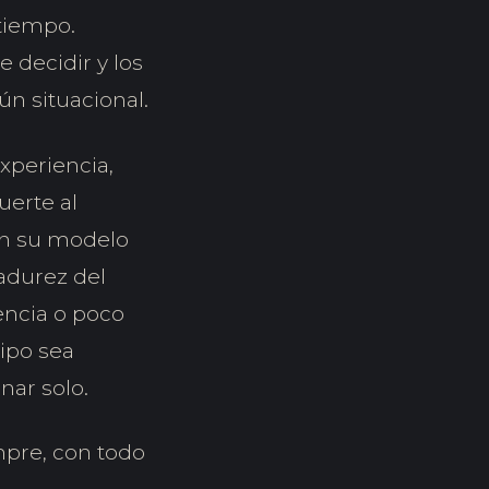
 tiempo.
 decidir y los
ún situacional.
xperiencia,
uerte al
 en su modelo
adurez del
encia o poco
ipo sea
nar solo.
empre, con todo