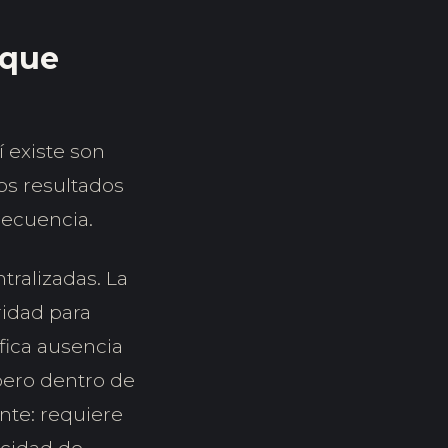
 que
 existe son
s resultados
recuencia.
tralizadas. La
ridad para
ifica ausencia
pero dentro de
ente: requiere