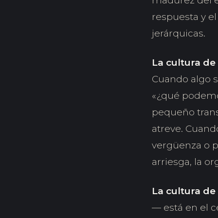
madurez del eq
respuesta y el
jerárquicas.
La cultura de
Cuando algo sa
«¿qué podemo
pequeño trans
atreve. Cuand
vergüenza o p
arriesga, la o
La cultura de 
— está en el c