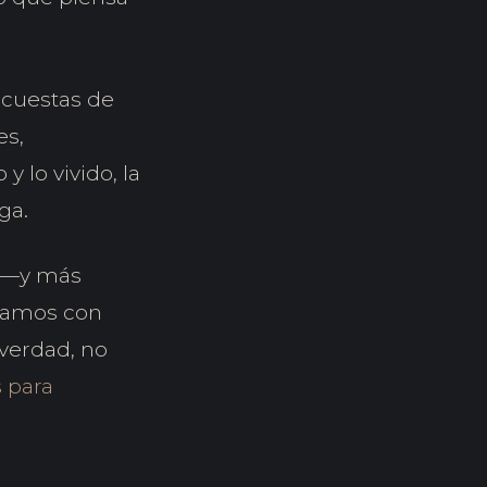
ncuestas de
es,
 lo vivido, la
ga.
s —y más
ajamos con
verdad, no
 para