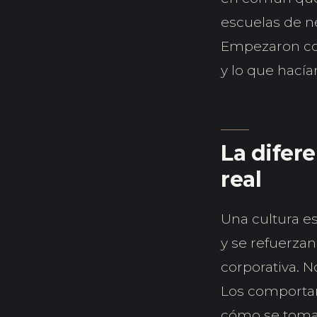
escuelas de n
Empezaron con
y lo que hací
La difere
real
Una cultura e
y se refuerzan
corporativa. N
Los comportam
cómo se toman