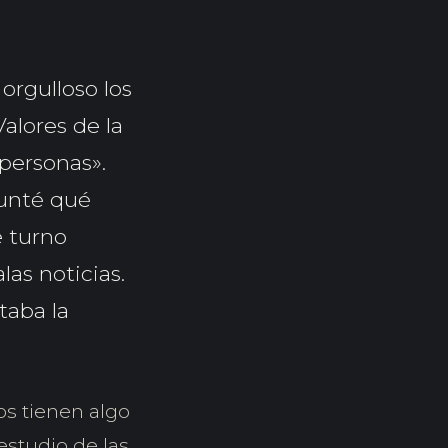
rgulloso los
alores de la
personas».
gunté qué
e turno
as noticias.
taba la
os tienen algo
estudio de las