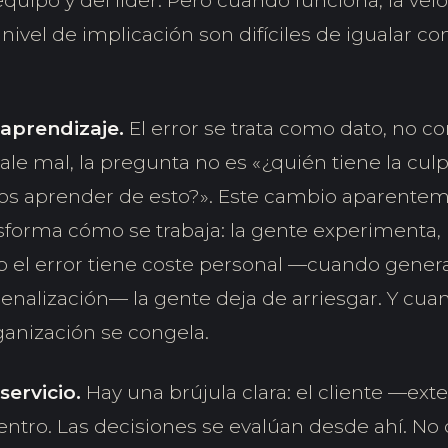
uipo y del líder. Pero cuando funciona, la vel
 nivel de implicación son difíciles de igualar co
 aprendizaje.
El error se trata como dato, no c
le mal, la pregunta no es «¿quién tiene la culp
s aprender de esto?». Este cambio aparente
forma cómo se trabaja: la gente experimenta,
o el error tiene coste personal —cuando genera
enalización— la gente deja de arriesgar. Y cua
rganización se congela.
servicio.
Hay una brújula clara: el cliente —ext
entro. Las decisiones se evalúan desde ahí. No