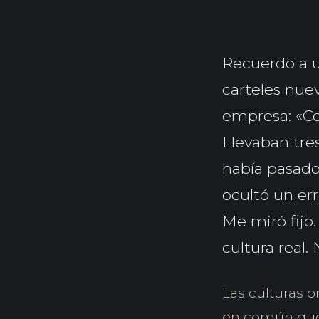
Recuerdo a u
carteles nuev
empresa: «Co
Llevaban tre
había pasado
ocultó un er
Me miró fijo.
cultura real. 
Las culturas 
en común que n