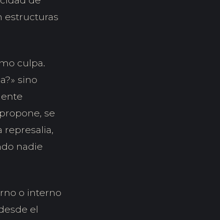
ocidad de
n estructuras
omo culpa.
a?» sino
mente
 propone, se
 represalia,
ndo nadie
erno o interno
 desde el