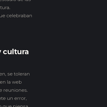
tura.
que celebraban
y cultura
n, se toleran
 en la web
de reuniones.
e un error,
lo que piensa