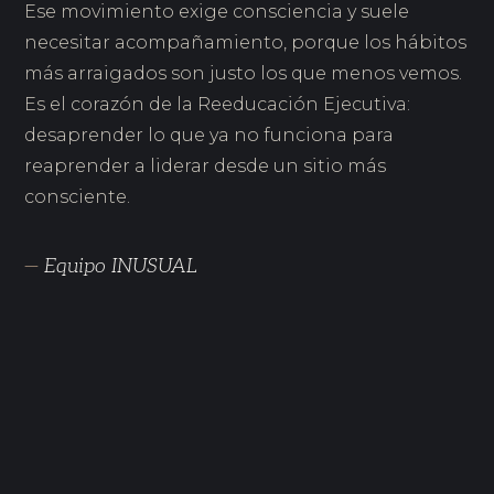
Ese movimiento exige consciencia y suele
necesitar acompañamiento, porque los hábitos
más arraigados son justo los que menos vemos.
Es el corazón de la Reeducación Ejecutiva:
desaprender lo que ya no funciona para
reaprender a liderar desde un sitio más
consciente.
—
Equipo INUSUAL
DIC 2025
7 hábitos del buen líder: los comportamientos que
marcan la diferencia