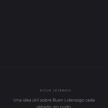
NOV 2025
El autoconocimiento en el liderazgo: por qué
quien se conoce lidera mejor
OCT 2025
Metodología para el liderazgo consciente: cómo se
trabaja desde dentro
SIGUE LEYENDO
Una idea útil sobre Buen Liderazgo cada
sábado, sin ruido.