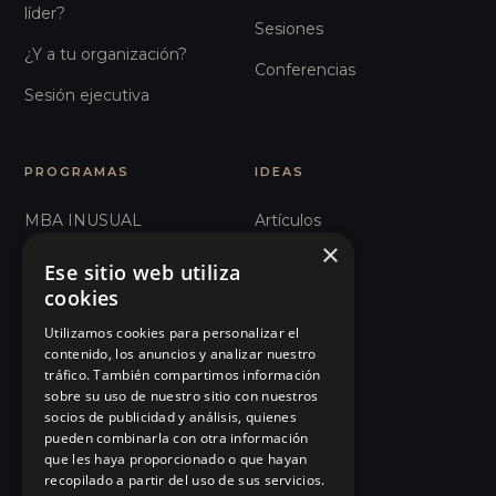
líder?
Sesiones
¿Y a tu organización?
Conferencias
Sesión ejecutiva
PROGRAMAS
IDEAS
MBA INUSUAL
Artículos
×
Humanos con Recursos
Glosario
Ese sitio web utiliza
cookies
Comunicación e
Observatorio
Influencia
Utilizamos cookies para personalizar el
Podcast
contenido, los anuncios y analizar nuestro
101 Errores de liderazgo
tráfico. También compartimos información
Manifiesto
sobre su uso de nuestro sitio con nuestros
Organizaciones Sanitarias
socios de publicidad y análisis, quienes
Eventos
pueden combinarla con otra información
Management Humanista
que les haya proporcionado o que hayan
Tienda
recopilado a partir del uso de sus servicios.
Ver todos…