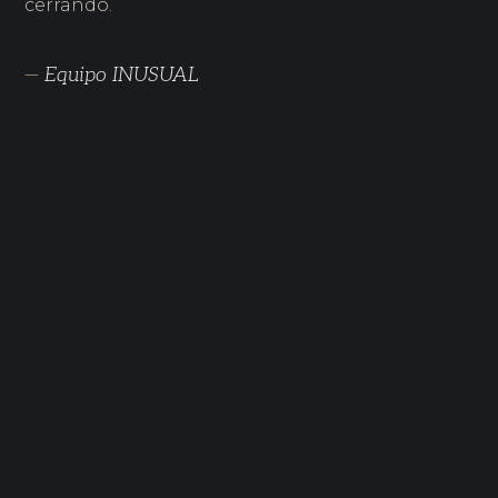
cerrando.
—
Equipo INUSUAL
JUN 2026
Buen liderazgo: qué es y qué lo separa del resto
JUN 2026
Cuando el cargo te queda grande por dentro
JUN 2026
Éxito sin propósito