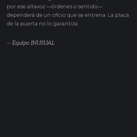
por ese altavoz —órdenes o sentido—
dependerá de un oficio que se entrena. La placa
de la puerta no lo garantiza.
—
Equipo INUSUAL
NOV 2025
El autoconocimiento en el liderazgo: por qué
quien se conoce lidera mejor
OCT 2025
Metodología para el liderazgo consciente: cómo se
trabaja desde dentro