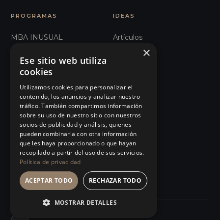
PROGRAMAS
IDEAS
MBA INUSUAL
Artículos
×
Humanos con Recursos
Glosario
Ese sitio web utiliza
cookies
Recursos Inhumanos
Observatorio
Utilizamos cookies para personalizar el
Comunicación e
Podcast
contenido, los anuncios y analizar nuestro
Influencia
tráfico. También compartimos información
Manifiesto
sobre su uso de nuestro sitio con nuestros
101 Errores de liderazgo
socios de publicidad y análisis, quienes
Eventos
pueden combinarla con otra información
Organizaciones Sanitarias
que les haya proporcionado o que hayan
Tienda
recopilado a partir del uso de sus servicios.
Ver todos…
Política de privacidad
ACEPTAR TODO
RECHAZAR TODO
MOSTRAR DETALLES