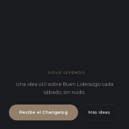
JUN 2026
Tipos de liderazgo: cuál funciona y en qué contexto
SIGUE LEYENDO
Una idea útil sobre Buen Liderazgo cada
sábado, sin ruido.
Recibe el Changelog
Más ideas