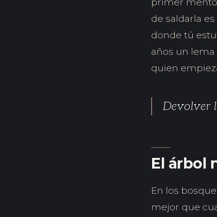
primer mentor
de saldarla es
donde tú estu
años un lema q
quien empieza 
Devolver lo
El árbol 
En los bosque
mejor que cua