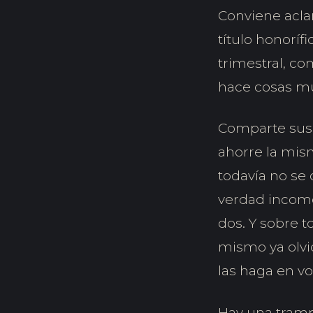
Conviene acla
título honoríf
trimestral, co
hace cosas m
Comparte sus 
ahorre la mis
todavía no se
verdad incomo
dos. Y sobre 
mismo ya olvi
las haga en voz
Hay una tramp