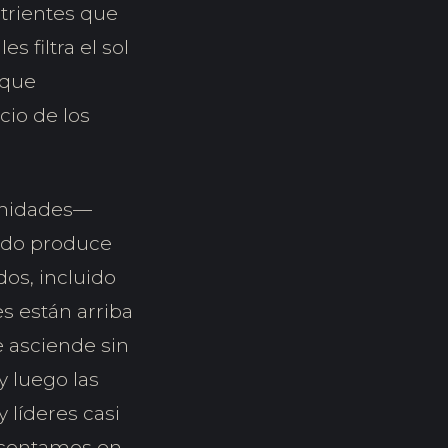
utrientes que
s filtra el sol
rque
cio de los
tunidades—
ido produce
os, incluido
s están arriba
e asciende sin
y luego las
 líderes casi
 contamos en