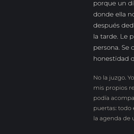
porque un di
donde ella no
después dedi
la tarde. Le
persona. Se 
honestidad q
No la juzgo. 
mis propios r
podía acompaña
puertas: todo 
la agenda de 