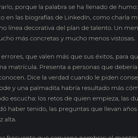
rarlo, porque la palabra se ha llenado de humo
ico en las biografías de LinkedIn, como charla m
mo línea decorativa del plan de talento. Un me
ucho más concretas y mucho menos vistosas.
errores, que valen más que sus éxitos, para qu
ma matrícula. Presenta a personas que deberí
 conocen. Dice la verdad cuando le piden conse
de y una palmadita habría resultado más cóm
todo escucha: los retos de quien empieza, las 
dó haber tenido, las preguntas que llevan años
 alta.
a frecuente que conviene nombrar: el mentor