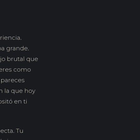
iencia.
ba grande.
jo brutal que
e eres como
y pareces
n la que hoy
sitó en ti
ecta. Tu