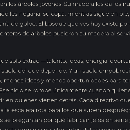
an los árboles jóvenes. Su madera les da los n
o les negaría; su copa, mientras sigue en pie, le
ría de golpe. El bosque que ves hoy existe po
enteras de árboles pusieron su madera al servi
que solo extrae —talento, ideas, energía, opor
 suelo del que depende. Y un suelo empobrec
, menos ideas y menos oportunidades para tod
. Ese ciclo se rompe únicamente cuando quiene
ir en quienes vienen detrás. Cada directivo qu
ja la escalera rota para los que suben después; 
 se preguntan por qué fabrican jefes en serie y
puesta empieza mucho antes del ascenso, y la