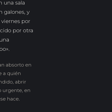
n una sala
n galones, y
 viernes por
cido por otra
 una
po».
an absorto en
e a quién
dido, abrir
o urgente, en
se hace.