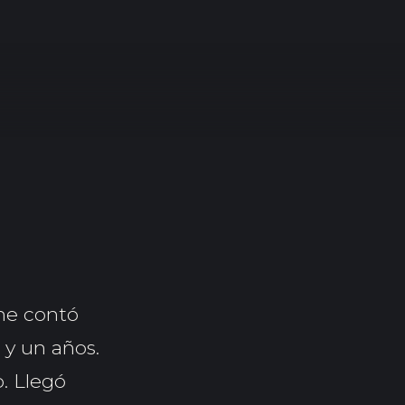
 me contó
 y un años.
o. Llegó