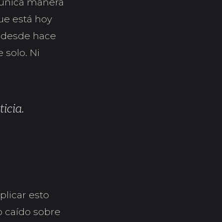
 única manera
que está hoy
s desde hace
 solo. Ni
icia.
plicar esto
o caído sobre