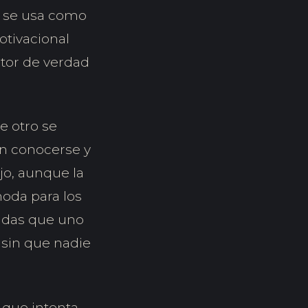
: se usa como
otivacional
ntor de verdad
e otro se
an conocerse y
jo, aunque la
oda para los
dudas que uno
 sin que nadie
 que intenta