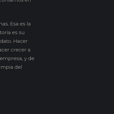
as. Esa es la
toría es su
dato. Hacer
acer crecer a
u empresa, y de
limpia del