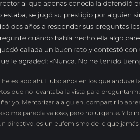
rector al que apenas conocía la defendió e
 estaba, se jugó su prestigio por alguien si
có dos años a responder sus preguntas los
 pregunté cuándo había hecho ella algo pare
quedó callada un buen rato y contestó con
ue le agradecí: «Nunca. No he tenido tiem
Yo he estado ahí. Hubo años en los que anduve t
etos que no levantaba la vista para preguntarm
r yo. Mentorizar a alguien, compartir lo apren
eso me parecía valioso, pero no urgente. Y lo n
un directivo, es un eufemismo de lo que jamás 