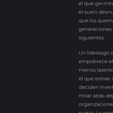
el que germin
el suelo desnud
que los quema
generaciones 
siguientes.
Un liderazgo 
empobrece el
menos talento
el que extrae
deciden invert
mirar atrás de
organizaciones
nunca. La res