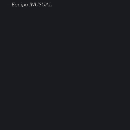
—
Equipo INUSUAL
JUN 2026
Liderazgo bajo presión: cómo tomar decisiones
cuando el terreno se mueve
JUN 2026
Decidir en caliente
JUN 2026
Tu equipo cumple, pero no confía en ti