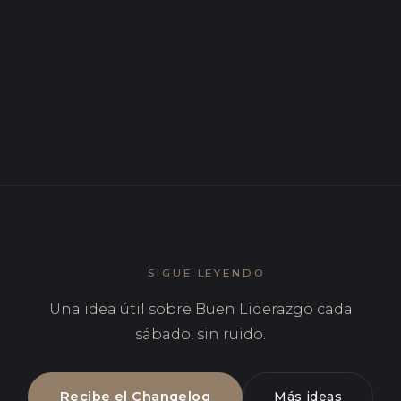
Confundir digitalización con transformación
MAY 2026
Innovación sin recursos: el teatro que sale más
caro que la sala vacía
SIGUE LEYENDO
Una idea útil sobre Buen Liderazgo cada
sábado, sin ruido.
Recibe el Changelog
Más ideas