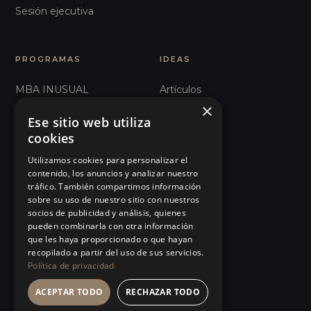
Sesión ejecutiva
PROGRAMAS
IDEAS
MBA INUSUAL
Artículos
×
Humanos con Recursos
Glosario
Ese sitio web utiliza
cookies
Recursos Inhumanos
Observatorio
Utilizamos cookies para personalizar el
Comunicación e
Podcast
contenido, los anuncios y analizar nuestro
Influencia
tráfico. También compartimos información
Manifiesto
sobre su uso de nuestro sitio con nuestros
101 Errores de liderazgo
socios de publicidad y análisis, quienes
Eventos
pueden combinarla con otra información
Organizaciones Sanitarias
que les haya proporcionado o que hayan
Tienda
recopilado a partir del uso de sus servicios.
Ver todos…
Política de privacidad
ACEPTAR TODO
RECHAZAR TODO