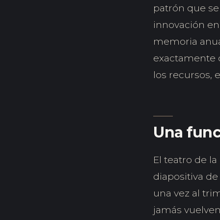
patrón que se
innovación en 
memoria anual
exactamente c
los recursos, 
Una func
El teatro de l
diapositiva de
una vez al tri
jamás vuelven 