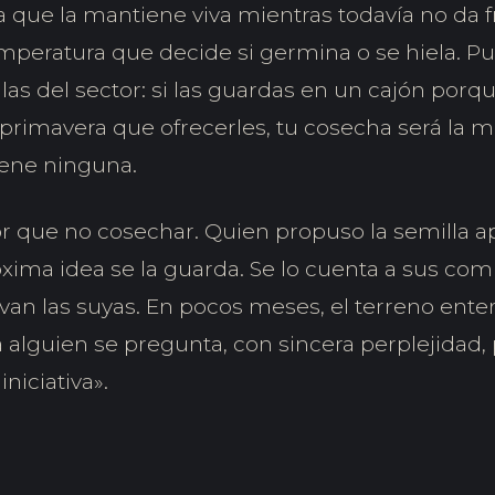
a que la mantiene viva mientras todavía no da fr
emperatura que decide si germina o se hiela. Pu
as del sector: si las guardas en un cajón porq
i primavera que ofrecerles, tu cosecha será la 
iene ninguna.
or que no cosechar. Quien propuso la semilla a
óxima idea se la guarda. Se lo cuenta a sus co
an las suyas. En pocos meses, el terreno enter
iba alguien se pregunta, con sincera perplejidad,
iniciativa».