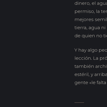
dinero, el agu
permiso, la t
mejores semill
tierra, agua n
de quien no t
Y hay algo pe
lección. La pr
también archiv
estéril, y arr
gente «le falta 