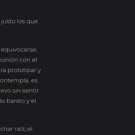
 justo los que
 equivocarse,
eunión con el
ra prototipar y
 contempla, es
evo sin sentir
s barato y el
har raíz; el