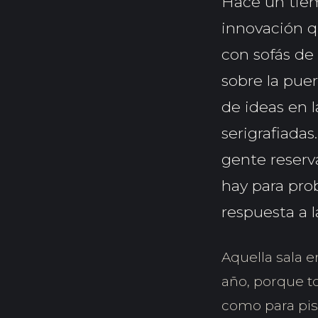
Hace un tiem
innovación q
con sofás de 
sobre la pue
de ideas en 
serigrafiadas
gente reserv
hay para pro
respuesta a l
Aquella sala er
año, porque 
como para pisa