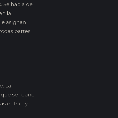
. Se habla de
en la
 le asignan
todas partes;
e. La
é que se reúne
as entran y
n