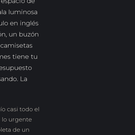
 espacio de
ala luminosa
ulo en inglés
ón, un buzón
n camisetas
mes tiene tu
resupuesto
sando. La
ío casi todo el
lo urgente
pleta de un