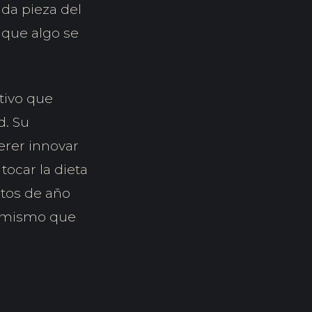
ada pieza del
 que algo se
ctivo que
d. Su
rer innovar
ocar la dieta
itos de año
o mismo que