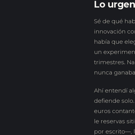
Lo urgen
Sé de qué hab
innovación co
había que ele
un experimento
trimestres. N
nunca ganaba 
Ahí entendí a
defiende solo
euros contante
le reservas si
por escrito—, 