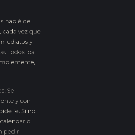
os hablé de
, cada vez que
inmediatos y
e. Todos los
simplemente,
s. Se
iente y con
ide fe. Si no
 calendario,
n pedir