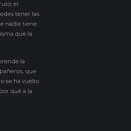
uto; el
edes tener las
ue nadie tiene
misma que la
prende la
mpañeros, que
o se ha vuelto
 por qué a la