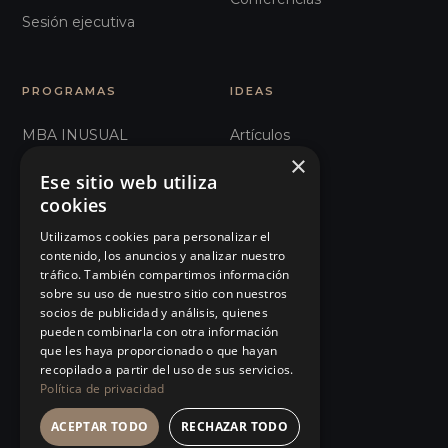
Sesión ejecutiva
PROGRAMAS
IDEAS
MBA INUSUAL
Artículos
×
Humanos con Recursos
Glosario
Ese sitio web utiliza
cookies
Recursos Inhumanos
Observatorio
Utilizamos cookies para personalizar el
Comunicación e
Podcast
contenido, los anuncios y analizar nuestro
Influencia
tráfico. También compartimos información
Manifiesto
sobre su uso de nuestro sitio con nuestros
101 Errores de liderazgo
socios de publicidad y análisis, quienes
Eventos
pueden combinarla con otra información
Organizaciones Sanitarias
que les haya proporcionado o que hayan
Tienda
recopilado a partir del uso de sus servicios.
Ver todos…
Política de privacidad
ACEPTAR TODO
RECHAZAR TODO