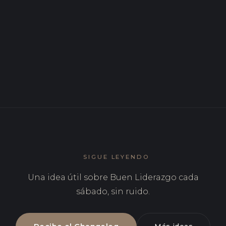
Plan de sucesión: la última prueba del buen
liderazgo
ABR 2026
Mentoría: la deuda que solo se paga hacia delante
SIGUE LEYENDO
Una idea útil sobre Buen Liderazgo cada
sábado, sin ruido.