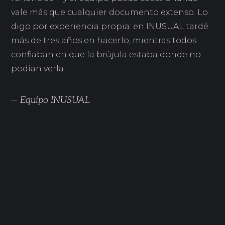
vale más que cualquier documento extenso. Lo
digo por experiencia propia: en INUSUAL tardé
más de tres años en hacerlo, mientras todos
confiaban en que la brújula estaba donde no
podían verla.
—
Equipo INUSUAL
MAY 2026
Innovación sin recursos: el teatro que sale más
caro que la sala vacía
MAY 2026