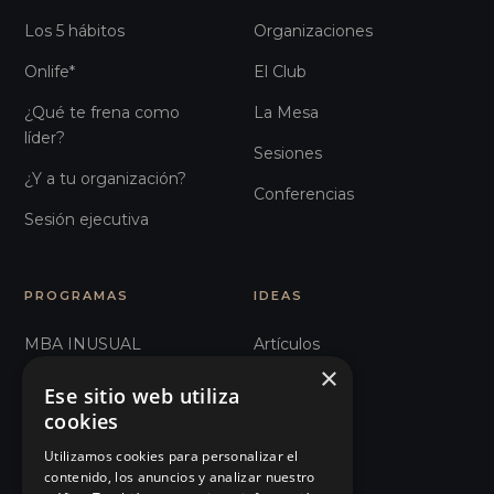
Los 5 hábitos
Organizaciones
Onlife*
El Club
¿Qué te frena como
La Mesa
líder?
Sesiones
¿Y a tu organización?
Conferencias
Sesión ejecutiva
PROGRAMAS
IDEAS
MBA INUSUAL
Artículos
×
Humanos con Recursos
Glosario
Ese sitio web utiliza
cookies
Comunicación e
Observatorio
Influencia
Utilizamos cookies para personalizar el
Podcast
contenido, los anuncios y analizar nuestro
101 Errores de liderazgo