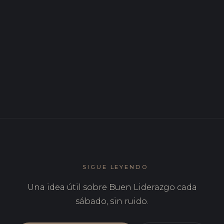
Conversaciones difíciles: aplazarlas siempre sale
más caro
JUN 2026
Reuniones inútiles: convocar es el reflejo, decidir es
el trabajo
SIGUE LEYENDO
Una idea útil sobre Buen Liderazgo cada
sábado, sin ruido.