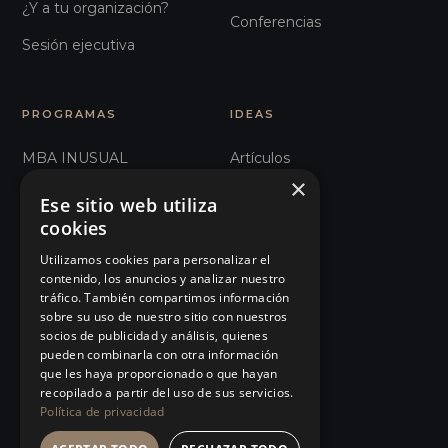
¿Y a tu organización?
Conferencias
Sesión ejecutiva
PROGRAMAS
IDEAS
MBA INUSUAL
Artículos
×
Humanos con Recursos
Glosario
Ese sitio web utiliza
cookies
Recursos Inhumanos
Observatorio
Utilizamos cookies para personalizar el
Comunicación e
Podcast
contenido, los anuncios y analizar nuestro
Influencia
tráfico. También compartimos información
Manifiesto
sobre su uso de nuestro sitio con nuestros
101 Errores de liderazgo
socios de publicidad y análisis, quienes
Eventos
pueden combinarla con otra información
Organizaciones Sanitarias
que les haya proporcionado o que hayan
Tienda
recopilado a partir del uso de sus servicios.
Ver todos…
Política de privacidad