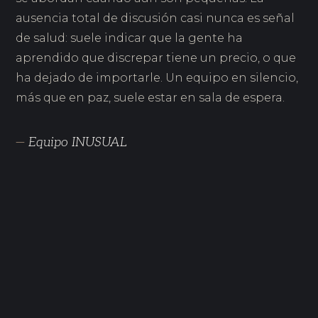
ausencia total de discusión casi nunca es señal
de salud: suele indicar que la gente ha
aprendido que discrepar tiene un precio, o que
ha dejado de importarle. Un equipo en silencio,
más que en paz, suele estar en sala de espera.
—
Equipo INUSUAL
JUL 2026
El burnout del equipo no es un fallo de resiliencia
individual
JUL 2026