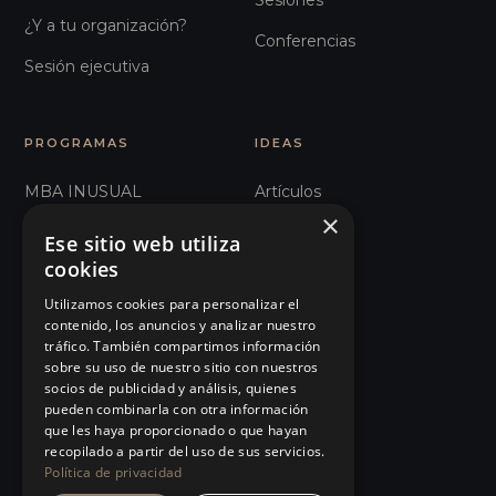
Sesiones
¿Y a tu organización?
Conferencias
Sesión ejecutiva
PROGRAMAS
IDEAS
MBA INUSUAL
Artículos
×
Humanos con Recursos
Glosario
Ese sitio web utiliza
cookies
Comunicación e
Observatorio
Influencia
Utilizamos cookies para personalizar el
Podcast
contenido, los anuncios y analizar nuestro
101 Errores de liderazgo
tráfico. También compartimos información
Manifiesto
sobre su uso de nuestro sitio con nuestros
Organizaciones Sanitarias
socios de publicidad y análisis, quienes
Eventos
pueden combinarla con otra información
Management Humanista
que les haya proporcionado o que hayan
Tienda
recopilado a partir del uso de sus servicios.
Ver todos…
Política de privacidad