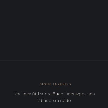
DIC 2025
7 errores de liderazgo que cometen los buenos
directivos (y cómo trabajarlos)
DIC 2025
7 preguntas que todo líder efectivo debería
hacerse
SIGUE LEYENDO
Una idea útil sobre Buen Liderazgo cada
sábado, sin ruido.