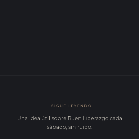
El impacto real de un líder: más allá de los
resultados
DIC 2025
7 errores de liderazgo que cometen los buenos
directivos (y cómo trabajarlos)
SIGUE LEYENDO
Una idea útil sobre Buen Liderazgo cada
sábado, sin ruido.