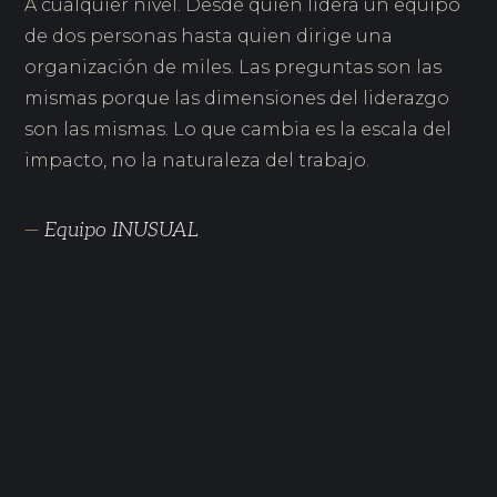
A cualquier nivel. Desde quien lidera un equipo
de dos personas hasta quien dirige una
organización de miles. Las preguntas son las
mismas porque las dimensiones del liderazgo
son las mismas. Lo que cambia es la escala del
impacto, no la naturaleza del trabajo.
—
Equipo INUSUAL
FEB 2026
7 tipos de coaching empresarial: cuál encaja con
cada situación
DIC 2025