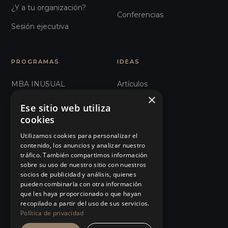
¿Y a tu organización?
Conferencias
Sesión ejecutiva
PROGRAMAS
IDEAS
MBA INUSUAL
Artículos
×
Humanos con Recursos
Glosario
Ese sitio web utiliza
cookies
Recursos Inhumanos
Observatorio
Utilizamos cookies para personalizar el
Comunicación e
Podcast
contenido, los anuncios y analizar nuestro
Influencia
tráfico. También compartimos información
Manifiesto
sobre su uso de nuestro sitio con nuestros
101 Errores de liderazgo
socios de publicidad y análisis, quienes
Eventos
pueden combinarla con otra información
Organizaciones Sanitarias
que les haya proporcionado o que hayan
Tienda
recopilado a partir del uso de sus servicios.
Ver todos…
Política de privacidad