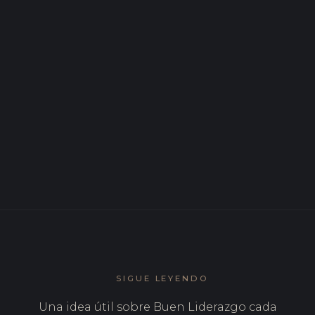
directivos (y cómo trabajarlos)
DIC 2025
7 preguntas que todo líder efectivo debería
hacerse
NOV 2025
7 competencias que separan a los líderes que
transforman equipos de los que solo los gestionan
SIGUE LEYENDO
Una idea útil sobre Buen Liderazgo cada