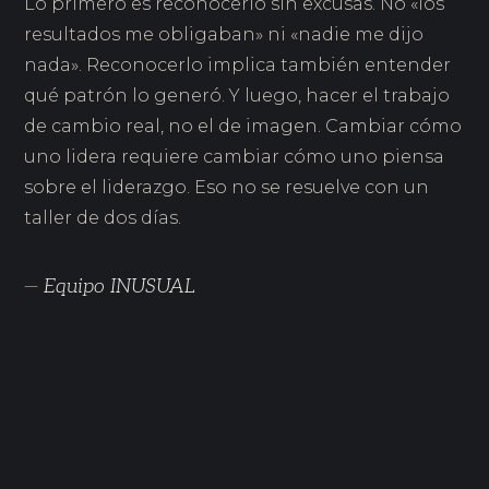
Lo primero es reconocerlo sin excusas. No «los
resultados me obligaban» ni «nadie me dijo
nada». Reconocerlo implica también entender
qué patrón lo generó. Y luego, hacer el trabajo
de cambio real, no el de imagen. Cambiar cómo
uno lidera requiere cambiar cómo uno piensa
sobre el liderazgo. Eso no se resuelve con un
taller de dos días.
—
Equipo INUSUAL
DIC 2025
7 errores de liderazgo que cometen los buenos