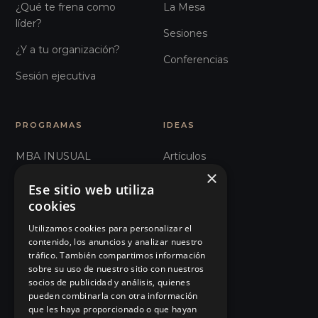
¿Qué te frena como
La Mesa
líder?
Sesiones
¿Y a tu organización?
Conferencias
Sesión ejecutiva
PROGRAMAS
IDEAS
MBA INUSUAL
Artículos
×
Humanos con Recursos
Glosario
Ese sitio web utiliza
cookies
Recursos Inhumanos
Observatorio
Utilizamos cookies para personalizar el
Comunicación e
Podcast
contenido, los anuncios y analizar nuestro
Influencia
tráfico. También compartimos información
Manifiesto
sobre su uso de nuestro sitio con nuestros
101 Errores de liderazgo
socios de publicidad y análisis, quienes
Eventos
pueden combinarla con otra información
Organizaciones Sanitarias
que les haya proporcionado o que hayan
Tienda