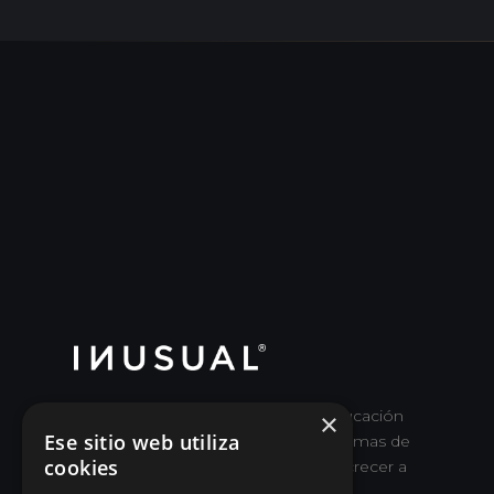
Escuela de Buen Liderazgo y Reeducación
×
Ese sitio web utiliza
Ejecutiva para desaprender viejas formas de
cookies
dirigir y superar objetivos haciendo crecer a
las personas.